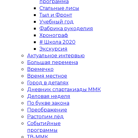
программа
Стальные лисы
Тыл и Фронт
Учебный год
Фабрика рукоделия
Хронограф
# Школа 2020
Экскурсия
Актуальное интервью
Большая перемена
Времечко
Время местное
Город в деталях
Дневник спартакиады ММК
Деловая неделя
По букве закона
Преображение
Растопим лёд
Событийные
программы
ТВ-ММК