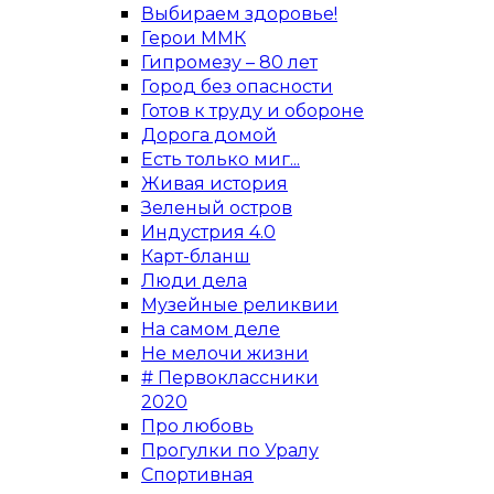
Выбираем здоровье!
Герои ММК
Гипромезу – 80 лет
Город без опасности
Готов к труду и обороне
Дорога домой
Есть только миг...
Живая история
Зеленый остров
Индустрия 4.0
Карт-бланш
Люди дела
Музейные реликвии
На самом деле
Не мелочи жизни
# Первоклассники
2020
Про любовь
Прогулки по Уралу
Спортивная