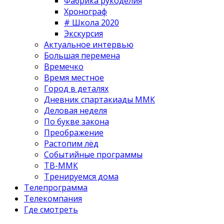
Фабрика рукоделия
Хронограф
# Школа 2020
Экскурсия
Актуальное интервью
Большая перемена
Времечко
Время местное
Город в деталях
Дневник спартакиады ММК
Деловая неделя
По букве закона
Преображение
Растопим лёд
Событийные программы
ТВ-ММК
Тренируемся дома
Телепрограмма
Телекомпания
Где смотреть