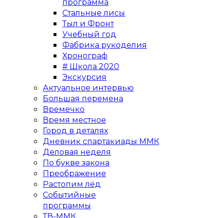
программа
Стальные лисы
Тыл и Фронт
Учебный год
Фабрика рукоделия
Хронограф
# Школа 2020
Экскурсия
Актуальное интервью
Большая перемена
Времечко
Время местное
Город в деталях
Дневник спартакиады ММК
Деловая неделя
По букве закона
Преображение
Растопим лёд
Событийные
программы
ТВ-ММК