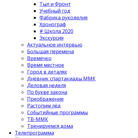
Тыл и Фронт
Учебный год
Фабрика рукоделия
Хронограф
# Школа 2020
Экскурсия
Актуальное интервью
Большая перемена
Времечко
Время местное
Город в деталях
Дневник спартакиады ММК
Деловая неделя
По букве закона
Преображение
Растопим лёд
Событийные программы
ТВ-ММК
Тренируемся дома
Телепрограмма