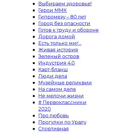
Выбираем здоровье!
Герои ММК
Гипромезу – 80 лет
Город без опасности
Готов к труду и обороне
Дорога домой
Есть только миг...
Живая история
Зеленый остров
Индустрия 4.0
Карт-бланш
Люди дела
Музейные реликвии
На самом деле
Не мелочи жизни
# Первоклассники
2020
Про любовь
Прогулки по Уралу
Спортивная