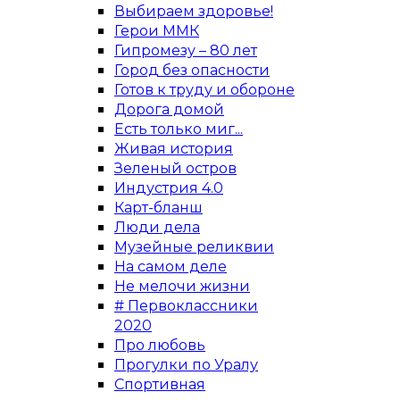
Выбираем здоровье!
Герои ММК
Гипромезу – 80 лет
Город без опасности
Готов к труду и обороне
Дорога домой
Есть только миг...
Живая история
Зеленый остров
Индустрия 4.0
Карт-бланш
Люди дела
Музейные реликвии
На самом деле
Не мелочи жизни
# Первоклассники
2020
Про любовь
Прогулки по Уралу
Спортивная