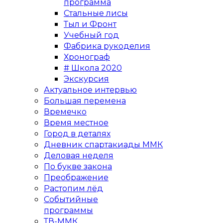
программа
Стальные лисы
Тыл и Фронт
Учебный год
Фабрика рукоделия
Хронограф
# Школа 2020
Экскурсия
Актуальное интервью
Большая перемена
Времечко
Время местное
Город в деталях
Дневник спартакиады ММК
Деловая неделя
По букве закона
Преображение
Растопим лёд
Событийные
программы
ТВ-ММК