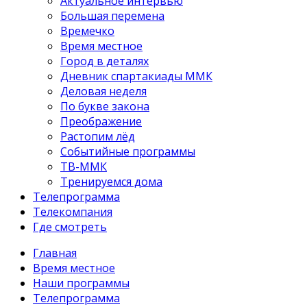
Актуальное интервью
Большая перемена
Времечко
Время местное
Город в деталях
Дневник спартакиады ММК
Деловая неделя
По букве закона
Преображение
Растопим лёд
Событийные программы
ТВ-ММК
Тренируемся дома
Телепрограмма
Телекомпания
Где смотреть
Главная
Время местное
Наши программы
Телепрограмма