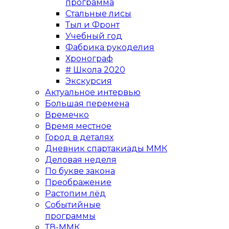
программа
Стальные лисы
Тыл и Фронт
Учебный год
Фабрика рукоделия
Хронограф
# Школа 2020
Экскурсия
Актуальное интервью
Большая перемена
Времечко
Время местное
Город в деталях
Дневник спартакиады ММК
Деловая неделя
По букве закона
Преображение
Растопим лёд
Событийные
программы
ТВ-ММК