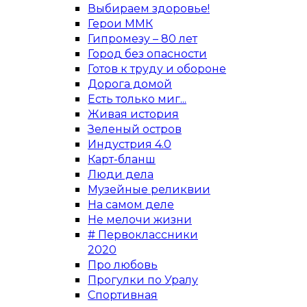
Выбираем здоровье!
Герои ММК
Гипромезу – 80 лет
Город без опасности
Готов к труду и обороне
Дорога домой
Есть только миг...
Живая история
Зеленый остров
Индустрия 4.0
Карт-бланш
Люди дела
Музейные реликвии
На самом деле
Не мелочи жизни
# Первоклассники
2020
Про любовь
Прогулки по Уралу
Спортивная