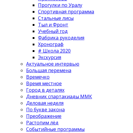
Прогулки по Уралу
Спортивная программа
Стальные лисы
Тыл и Фронт
Учебный год
Фабрика рукоделия
Хронограф
# Школа 2020
Экскурсия
Актуальное интервью
Большая перемена
Времечко
Время местное
Город в деталях
Дневник спартакиады ММК
Деловая неделя
По букве закона
Преображение
Растопим лёд
Событийные программы