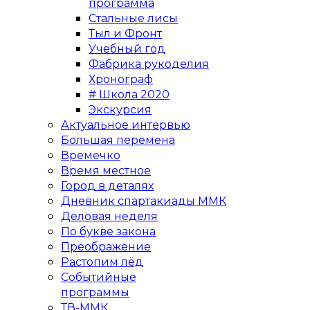
программа
Стальные лисы
Тыл и Фронт
Учебный год
Фабрика рукоделия
Хронограф
# Школа 2020
Экскурсия
Актуальное интервью
Большая перемена
Времечко
Время местное
Город в деталях
Дневник спартакиады ММК
Деловая неделя
По букве закона
Преображение
Растопим лёд
Событийные
программы
ТВ-ММК