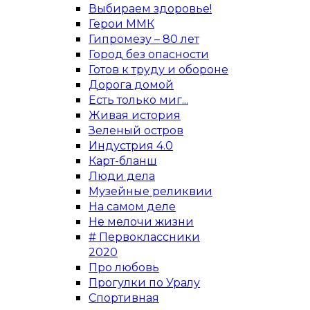
Выбираем здоровье!
Герои ММК
Гипромезу – 80 лет
Город без опасности
Готов к труду и обороне
Дорога домой
Есть только миг...
Живая история
Зеленый остров
Индустрия 4.0
Карт-бланш
Люди дела
Музейные реликвии
На самом деле
Не мелочи жизни
# Первоклассники
2020
Про любовь
Прогулки по Уралу
Спортивная