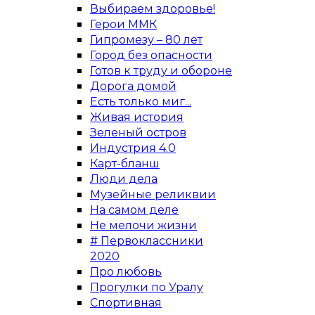
Выбираем здоровье!
Герои ММК
Гипромезу – 80 лет
Город без опасности
Готов к труду и обороне
Дорога домой
Есть только миг...
Живая история
Зеленый остров
Индустрия 4.0
Карт-бланш
Люди дела
Музейные реликвии
На самом деле
Не мелочи жизни
# Первоклассники
2020
Про любовь
Прогулки по Уралу
Спортивная