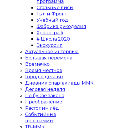
программа
Стальные лисы
Тыл и Фронт
Учебный год
Фабрика рукоделия
Хронограф
# Школа 2020
Экскурсия
Актуальное интервью
Большая перемена
Времечко
Время местное
Город в деталях
Дневник спартакиады ММК
Деловая неделя
По букве закона
Преображение
Растопим лёд
Событийные
программы
ТВ-ММК