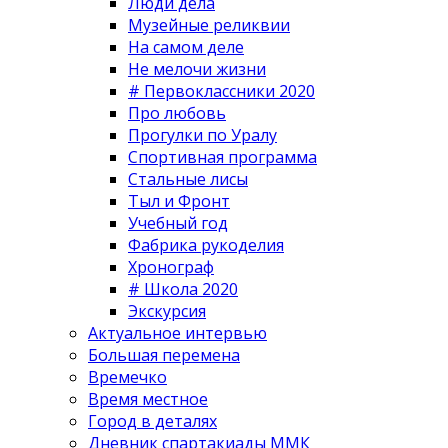
Люди дела
Музейные реликвии
На самом деле
Не мелочи жизни
# Первоклассники 2020
Про любовь
Прогулки по Уралу
Спортивная программа
Стальные лисы
Тыл и Фронт
Учебный год
Фабрика рукоделия
Хронограф
# Школа 2020
Экскурсия
Актуальное интервью
Большая перемена
Времечко
Время местное
Город в деталях
Дневник спартакиады ММК