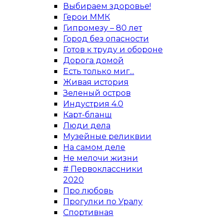
Выбираем здоровье!
Герои ММК
Гипромезу – 80 лет
Город без опасности
Готов к труду и обороне
Дорога домой
Есть только миг...
Живая история
Зеленый остров
Индустрия 4.0
Карт-бланш
Люди дела
Музейные реликвии
На самом деле
Не мелочи жизни
# Первоклассники
2020
Про любовь
Прогулки по Уралу
Спортивная