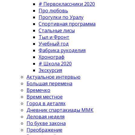
# Первоклассники 2020
Про любовь
Прогулки по Уралу
Спортивная программа
Стальные лисы
Тыл и Фронт
Учебный год
Фабрика рукоделия
Хронограф
# Школа 2020
Экскурсия
Актуальное интервью
Большая перемена
Времечко
Время местное
Город в деталях
Дневник спартакиады ММК
Деловая неделя
По букве закона
Преображение