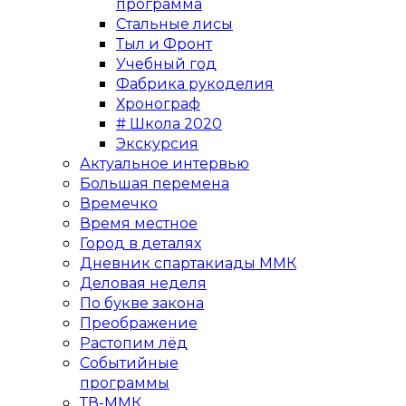
программа
Стальные лисы
Тыл и Фронт
Учебный год
Фабрика рукоделия
Хронограф
# Школа 2020
Экскурсия
Актуальное интервью
Большая перемена
Времечко
Время местное
Город в деталях
Дневник спартакиады ММК
Деловая неделя
По букве закона
Преображение
Растопим лёд
Событийные
программы
ТВ-ММК