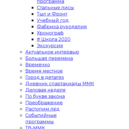
программа
Стальные лисы
Тыл и Фронт
Учебный год
Фабрика рукоделия
Хронограф
# Школа 2020
Экскурсия
Актуальное интервью
Большая перемена
Времечко
Время местное
Город в деталях
Дневник спартакиады ММК
Деловая неделя
По букве закона
Преображение
Растопим лёд
Событийные
программы
ТВ-ММК