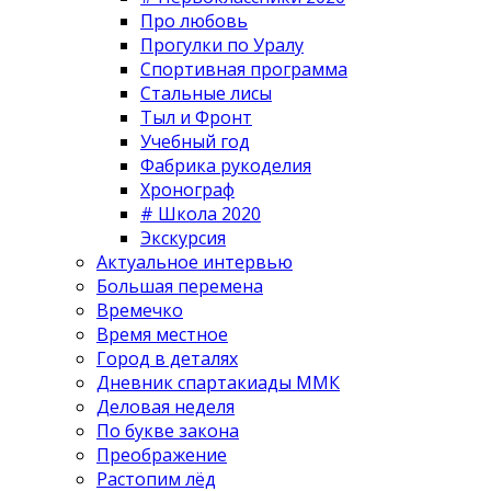
Про любовь
Прогулки по Уралу
Спортивная программа
Стальные лисы
Тыл и Фронт
Учебный год
Фабрика рукоделия
Хронограф
# Школа 2020
Экскурсия
Актуальное интервью
Большая перемена
Времечко
Время местное
Город в деталях
Дневник спартакиады ММК
Деловая неделя
По букве закона
Преображение
Растопим лёд