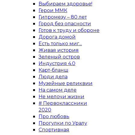
Выбираем здоровье!
Герои ММК
Гипромезу – 80 лет
Город без опасности
Готов к труду и обороне
Дорога домой
Есть только миг...
Живая история
Зеленый остров
Индустрия 4.0
Карт-бланш
Люди дела
Музейные реликвии
На самом деле
Не мелочи жизни
# Первоклассники
2020
Про любовь
Прогулки по Уралу
Спортивная