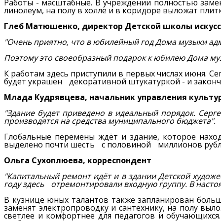
Работы - масштабные. В учреждении полностью заме
линолеум, на полу в холле и в коридоре выложат плит
Глеб Матюшенко, директор Детской школы искусст
"Очень приятно, что в юбилейный год Дома музыки ад
Поэтому это своеобразный подарок к юбилею Дома му
К работам здесь приступили в первых числах июня. Се
будет украшен декоративной штукатуркой - и законч
Млада Кудрявцева, начальник управления культу
"Здание будет приведено в идеальный порядок. Серг
производятся на средства муниципального бюджета".
Глобальные перемены ждёт и здание, которое наход
выделено почти шесть с половиной миллионов рубл
Ольга Сухоплюева, корреспондент
"Капитальный ремонт идёт и в здании Детской худож
году здесь отремонтировали входную группу. В насто
В кузнице юных талантов также запланирован больш
заменят электропроводку и сантехнику, на полу выл
светлее и комфортнее для педагогов и обучающихся