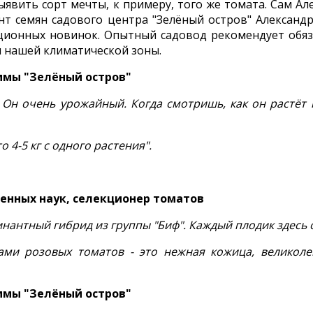
явить сорт мечты, к примеру, того же томата. Сам А
т семян садового центра "Зелёный остров" Александр
ционных новинок. Опытный садовод рекомендует обяз
я нашей климатической зоны.
ммы "Зелёный остров"
 Он очень урожайный. Когда смотришь, как он растёт н
 4-5 кг с одного растения".
енных наук, селекционер томатов
нантный гибрид из группы "Биф". Каждый плодик здесь о
ами розовых томатов - это нежная кожица, великоле
ммы "Зелёный остров"