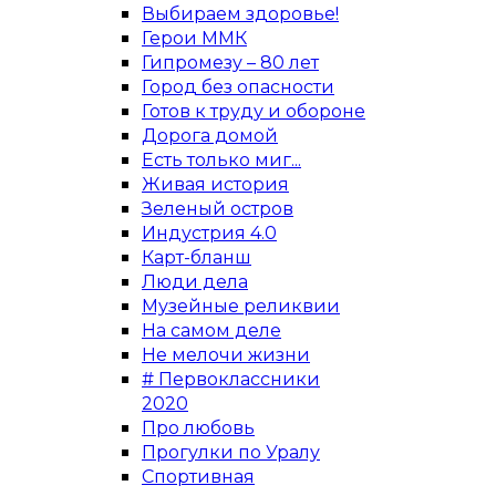
Выбираем здоровье!
Герои ММК
Гипромезу – 80 лет
Город без опасности
Готов к труду и обороне
Дорога домой
Есть только миг...
Живая история
Зеленый остров
Индустрия 4.0
Карт-бланш
Люди дела
Музейные реликвии
На самом деле
Не мелочи жизни
# Первоклассники
2020
Про любовь
Прогулки по Уралу
Спортивная