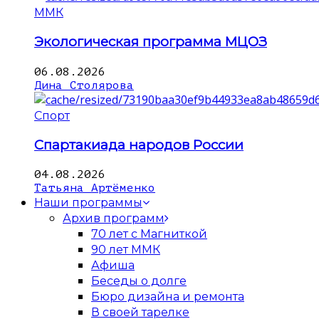
ММК
Экологическая программа МЦОЗ
06.08.2026
Дина Столярова
Спорт
Спартакиада народов России
04.08.2026
Татьяна Артёменко
Наши программы
Архив программ
70 лет с Магниткой
90 лет ММК
Афиша
Беседы о долге
Бюро дизайна и ремонта
В своей тарелке