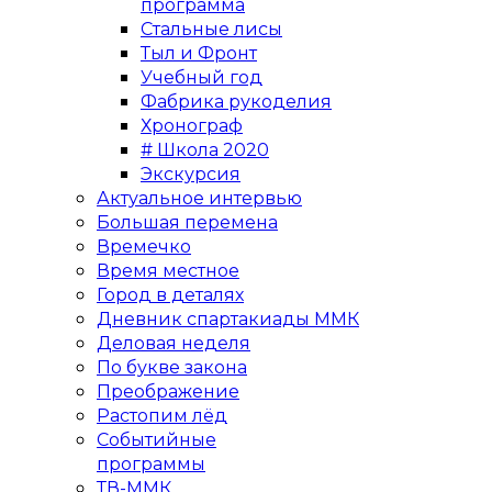
программа
Стальные лисы
Тыл и Фронт
Учебный год
Фабрика рукоделия
Хронограф
# Школа 2020
Экскурсия
Актуальное интервью
Большая перемена
Времечко
Время местное
Город в деталях
Дневник спартакиады ММК
Деловая неделя
По букве закона
Преображение
Растопим лёд
Событийные
программы
ТВ-ММК