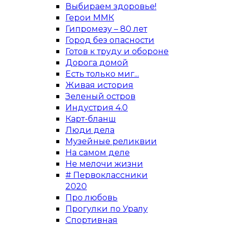
Выбираем здоровье!
Герои ММК
Гипромезу – 80 лет
Город без опасности
Готов к труду и обороне
Дорога домой
Есть только миг...
Живая история
Зеленый остров
Индустрия 4.0
Карт-бланш
Люди дела
Музейные реликвии
На самом деле
Не мелочи жизни
# Первоклассники
2020
Про любовь
Прогулки по Уралу
Спортивная