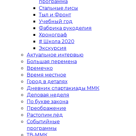
программа
Стальные лисы
Тыл и Фронт
Учебный год
Фабрика рукоделия
Хронограф
# Школа 2020
Экскурсия
Актуальное интервью
Большая перемена
Времечко
Время местное
Город в деталях
Дневник спартакиады ММК
Деловая неделя
По букве закона
Преображение
Растопим лёд
Событийные
программы
ТВ-ММК