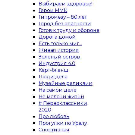
Выбираем здоровье!
Герои ММК
Гипромезу – 80 лет
Город без опасности
Готов к труду и обороне
Дорога домой
Есть только миг...
Живая история
Зеленый остров
Индустрия 4.0
Карт-бланш
Люди дела
Музейные реликвии
На самом деле
Не мелочи жизни
# Первоклассники
2020
Про любовь
Прогулки по Уралу
Спортивная