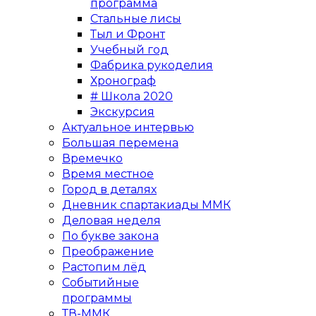
программа
Стальные лисы
Тыл и Фронт
Учебный год
Фабрика рукоделия
Хронограф
# Школа 2020
Экскурсия
Актуальное интервью
Большая перемена
Времечко
Время местное
Город в деталях
Дневник спартакиады ММК
Деловая неделя
По букве закона
Преображение
Растопим лёд
Событийные
программы
ТВ-ММК