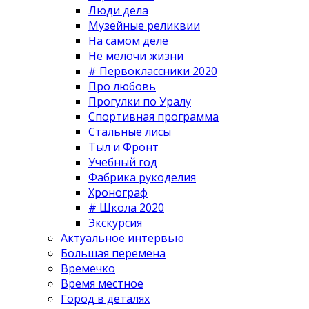
Люди дела
Музейные реликвии
На самом деле
Не мелочи жизни
# Первоклассники 2020
Про любовь
Прогулки по Уралу
Спортивная программа
Стальные лисы
Тыл и Фронт
Учебный год
Фабрика рукоделия
Хронограф
# Школа 2020
Экскурсия
Актуальное интервью
Большая перемена
Времечко
Время местное
Город в деталях