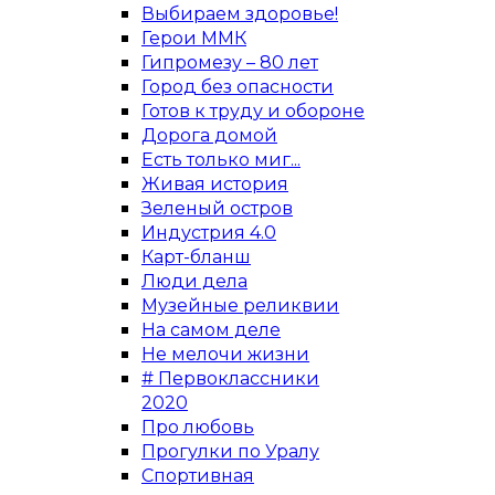
Выбираем здоровье!
Герои ММК
Гипромезу – 80 лет
Город без опасности
Готов к труду и обороне
Дорога домой
Есть только миг...
Живая история
Зеленый остров
Индустрия 4.0
Карт-бланш
Люди дела
Музейные реликвии
На самом деле
Не мелочи жизни
# Первоклассники
2020
Про любовь
Прогулки по Уралу
Спортивная