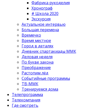
Фабрика рукоделия
Хронограф
# Школа 2020
Экскурсия
Актуальное интервью
Большая перемена
Времечко
Время местное
Город в деталях
Дневник спартакиады ММК
Деловая неделя
По букве закона
Преображение
Растопим лёд
Событийные программы
ТВ-ММК
Тренируемся дома
Телепрограмма
Телекомпания
Где смотреть