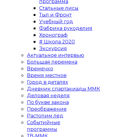
программа
Стальные лисы
Тыл и Фронт
Учебный год
Фабрика рукоделия
Хронограф
# Школа 2020
Экскурсия
Актуальное интервью
Большая перемена
Времечко
Время местное
Город в деталях
Дневник спартакиады ММК
Деловая неделя
По букве закона
Преображение
Растопим лёд
Событийные
программы
ТВ-ММК