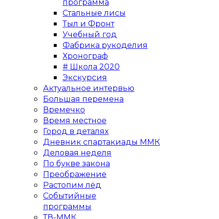
программа
Стальные лисы
Тыл и Фронт
Учебный год
Фабрика рукоделия
Хронограф
# Школа 2020
Экскурсия
Актуальное интервью
Большая перемена
Времечко
Время местное
Город в деталях
Дневник спартакиады ММК
Деловая неделя
По букве закона
Преображение
Растопим лёд
Событийные
программы
ТВ-ММК