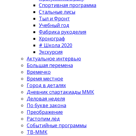
Спортивная программа
Стальные лисы
Тыл и Фронт
Учебный год
Фабрика рукоделия
Хронограф
# Школа 2020
Экскурсия
Актуальное интервью
Большая перемена
Времечко
Время местное
Город в деталях
Дневник спартакиады ММК
Деловая неделя
По букве закона
Преображение
Растопим лёд
Событийные программы
ТВ-ММК