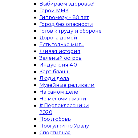
Выбираем здоровье!
Герои ММК
Гипромезу – 80 лет
Город без опасности
Готов к труду и обороне
Дорога домой
Есть только миг...
Живая история
Зеленый остров
Индустрия 4.0
Карт-бланш
Люди дела
Музейные реликвии
На самом деле
Не мелочи жизни
# Первоклассники
2020
Про любовь
Прогулки по Уралу
Спортивная