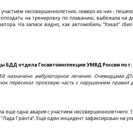
с участием несовершеннолетних, семеро из них - пешех
ь опоздать на тренировку по плаванию, выбежала на д
атора. На записи видно, как автомобиль "Хэвал" сби
ды БДД отдела Госавтоинспекции УМВД России по г.
 Ей назначено амбулаторное лечение. Очевидцами Д
бёнок пересекал проезжую часть с нарушением прави
а ещё одна авария с участием несовершеннолетнего. 1
"Лада Гранта". Ещё один инцидент зафиксирован на ули