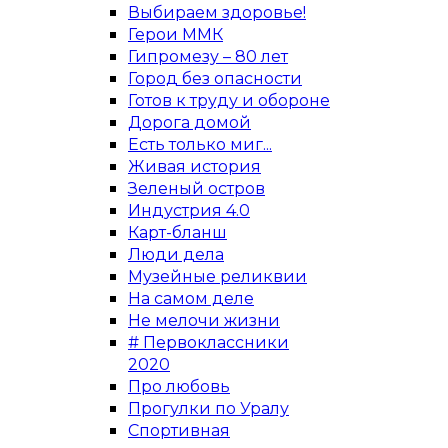
Выбираем здоровье!
Герои ММК
Гипромезу – 80 лет
Город без опасности
Готов к труду и обороне
Дорога домой
Есть только миг...
Живая история
Зеленый остров
Индустрия 4.0
Карт-бланш
Люди дела
Музейные реликвии
На самом деле
Не мелочи жизни
# Первоклассники
2020
Про любовь
Прогулки по Уралу
Спортивная