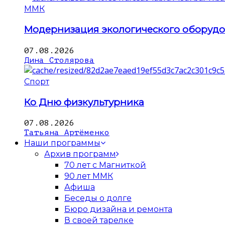
ММК
Модернизация экологического оборуд
07.08.2026
Дина Столярова
Спорт
Ко Дню физкультурника
07.08.2026
Татьяна Артёменко
Наши программы
Архив программ
70 лет с Магниткой
90 лет ММК
Афиша
Беседы о долге
Бюро дизайна и ремонта
В своей тарелке