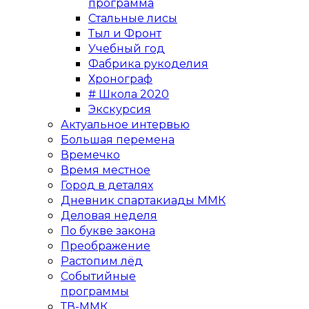
программа
Стальные лисы
Тыл и Фронт
Учебный год
Фабрика рукоделия
Хронограф
# Школа 2020
Экскурсия
Актуальное интервью
Большая перемена
Времечко
Время местное
Город в деталях
Дневник спартакиады ММК
Деловая неделя
По букве закона
Преображение
Растопим лёд
Событийные
программы
ТВ-ММК