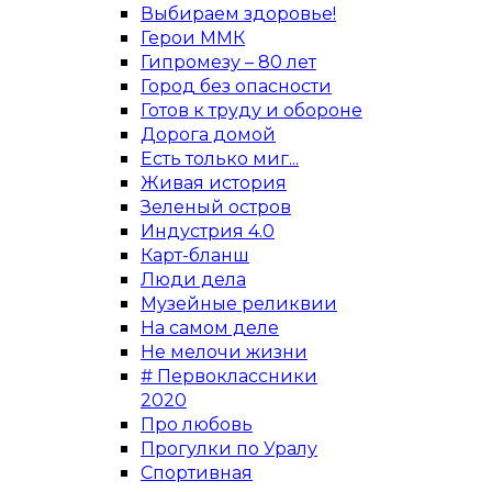
Выбираем здоровье!
Герои ММК
Гипромезу – 80 лет
Город без опасности
Готов к труду и обороне
Дорога домой
Есть только миг...
Живая история
Зеленый остров
Индустрия 4.0
Карт-бланш
Люди дела
Музейные реликвии
На самом деле
Не мелочи жизни
# Первоклассники
2020
Про любовь
Прогулки по Уралу
Спортивная