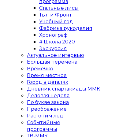
программа
Стальные лисы
Тыл и Фронт
Учебный год
Фабрика рукоделия
Хронограф
# Школа 2020
Экскурсия
Актуальное интервью
Большая перемена
Времечко
Время местное
Город в деталях
Дневник спартакиады ММК
Деловая неделя
По букве закона
Преображение
Растопим лёд
Событийные
программы
ТВ-ММК