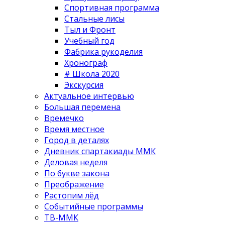
Спортивная программа
Стальные лисы
Тыл и Фронт
Учебный год
Фабрика рукоделия
Хронограф
# Школа 2020
Экскурсия
Актуальное интервью
Большая перемена
Времечко
Время местное
Город в деталях
Дневник спартакиады ММК
Деловая неделя
По букве закона
Преображение
Растопим лёд
Событийные программы
ТВ-ММК