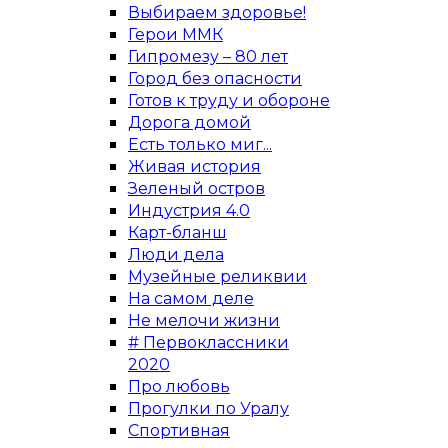
Выбираем здоровье!
Герои ММК
Гипромезу – 80 лет
Город без опасности
Готов к труду и обороне
Дорога домой
Есть только миг...
Живая история
Зеленый остров
Индустрия 4.0
Карт-бланш
Люди дела
Музейные реликвии
На самом деле
Не мелочи жизни
# Первоклассники
2020
Про любовь
Прогулки по Уралу
Спортивная