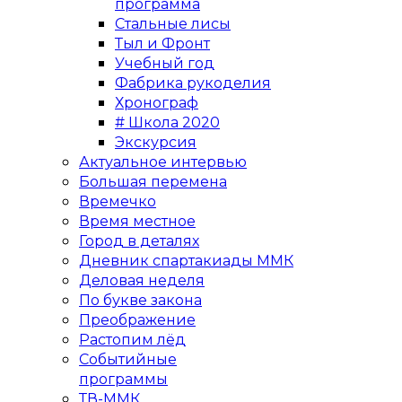
программа
Стальные лисы
Тыл и Фронт
Учебный год
Фабрика рукоделия
Хронограф
# Школа 2020
Экскурсия
Актуальное интервью
Большая перемена
Времечко
Время местное
Город в деталях
Дневник спартакиады ММК
Деловая неделя
По букве закона
Преображение
Растопим лёд
Событийные
программы
ТВ-ММК