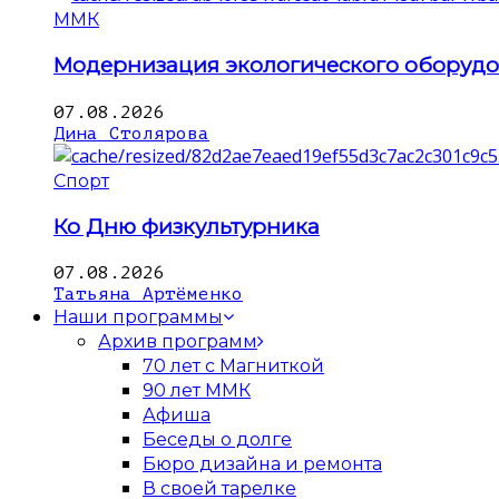
ММК
Модернизация экологического оборуд
07.08.2026
Дина Столярова
Спорт
Ко Дню физкультурника
07.08.2026
Татьяна Артёменко
Наши программы
Архив программ
70 лет с Магниткой
90 лет ММК
Афиша
Беседы о долге
Бюро дизайна и ремонта
В своей тарелке