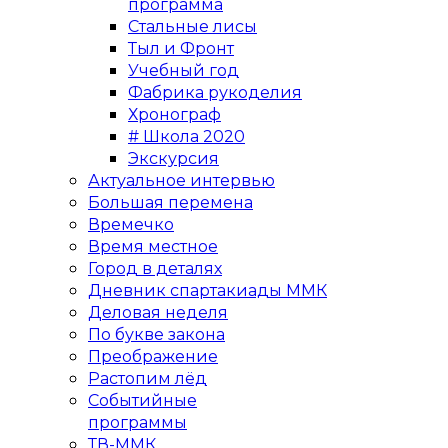
программа
Стальные лисы
Тыл и Фронт
Учебный год
Фабрика рукоделия
Хронограф
# Школа 2020
Экскурсия
Актуальное интервью
Большая перемена
Времечко
Время местное
Город в деталях
Дневник спартакиады ММК
Деловая неделя
По букве закона
Преображение
Растопим лёд
Событийные
программы
ТВ-ММК