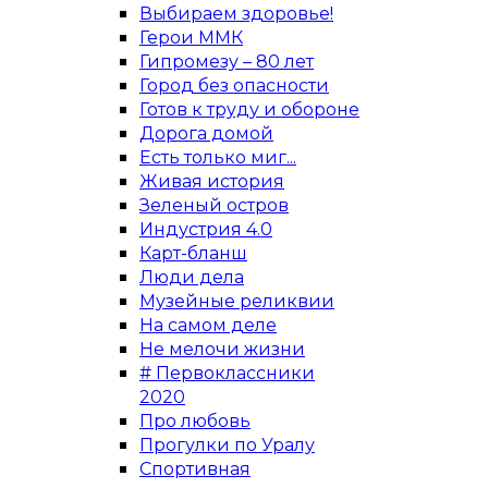
Выбираем здоровье!
Герои ММК
Гипромезу – 80 лет
Город без опасности
Готов к труду и обороне
Дорога домой
Есть только миг...
Живая история
Зеленый остров
Индустрия 4.0
Карт-бланш
Люди дела
Музейные реликвии
На самом деле
Не мелочи жизни
# Первоклассники
2020
Про любовь
Прогулки по Уралу
Спортивная