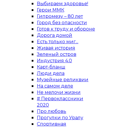
Выбираем здоровье!
Герои ММК
Гипромезу – 80 лет
Город без опасности
Готов к труду и обороне
Дорога домой
Есть только миг...
Живая история
Зеленый остров
Индустрия 4.0
Карт-бланш
Люди дела
Музейные реликвии
На самом деле
Не мелочи жизни
# Первоклассники
2020
Про любовь
Прогулки по Уралу
Спортивная