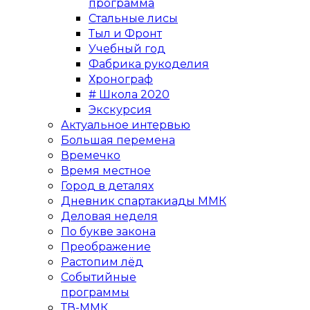
программа
Стальные лисы
Тыл и Фронт
Учебный год
Фабрика рукоделия
Хронограф
# Школа 2020
Экскурсия
Актуальное интервью
Большая перемена
Времечко
Время местное
Город в деталях
Дневник спартакиады ММК
Деловая неделя
По букве закона
Преображение
Растопим лёд
Событийные
программы
ТВ-ММК