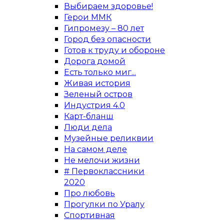
Выбираем здоровье!
Герои ММК
Гипромезу – 80 лет
Город без опасности
Готов к труду и обороне
Дорога домой
Есть только миг...
Живая история
Зеленый остров
Индустрия 4.0
Карт-бланш
Люди дела
Музейные реликвии
На самом деле
Не мелочи жизни
# Первоклассники
2020
Про любовь
Прогулки по Уралу
Спортивная