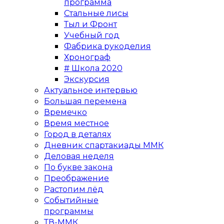
программа
Стальные лисы
Тыл и Фронт
Учебный год
Фабрика рукоделия
Хронограф
# Школа 2020
Экскурсия
Актуальное интервью
Большая перемена
Времечко
Время местное
Город в деталях
Дневник спартакиады ММК
Деловая неделя
По букве закона
Преображение
Растопим лёд
Событийные
программы
ТВ-ММК