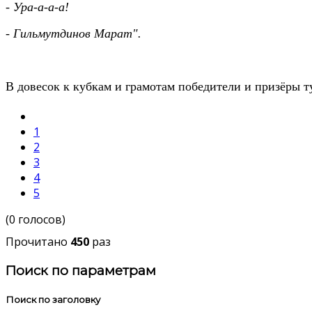
- Ура-а-а-а!
- Гильмутдинов Марат".
В довесок к кубкам и грамотам победители и призёры 
1
2
3
4
5
(0 голосов)
Прочитано
450
раз
Поиск по параметрам
Поиск по заголовку