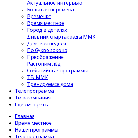
Актуальное интервью
Большая перемена
Времечко
Время местное
Город в деталях
Дневник спартакиады ММК
Деловая неделя
По букве закона
Преображение
Растопим лёд
Событийные программы
ТВ-ММК
Тренируемся дома
Телепрограмма
Телекомпания
Где смотреть
Главная
Время местное
Наши программы
Телепрограмма