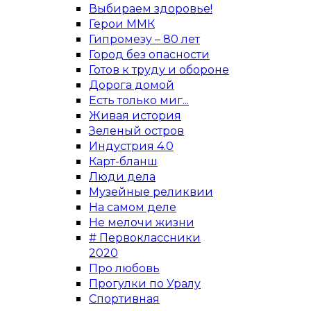
Выбираем здоровье!
Герои ММК
Гипромезу – 80 лет
Город без опасности
Готов к труду и обороне
Дорога домой
Есть только миг...
Живая история
Зеленый остров
Индустрия 4.0
Карт-бланш
Люди дела
Музейные реликвии
На самом деле
Не мелочи жизни
# Первоклассники
2020
Про любовь
Прогулки по Уралу
Спортивная