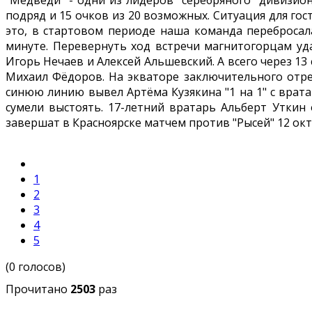
"Медведи" - одни из лидеров "серебряного" дивизи
подряд и 15 очков из 20 возможных. Ситуация для гост
это, в стартовом периоде наша команда перебросала
минуте. Перевернуть ход встречи магнитогорцам уда
Игорь Нечаев и Алексей Альшевский. А всего через 1
Михаил Фёдоров. На экваторе заключительного отре
синюю линию вывел Артёма Кузякина "1 на 1" с вратар
сумели выстоять. 17-летний вратарь Альберт Уткин
завершат в Красноярске матчем против "Рысей" 12 окт
1
2
3
4
5
(0 голосов)
Прочитано
2503
раз