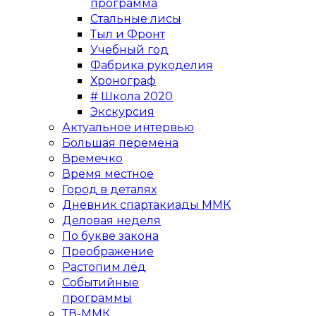
программа
Стальные лисы
Тыл и Фронт
Учебный год
Фабрика рукоделия
Хронограф
# Школа 2020
Экскурсия
Актуальное интервью
Большая перемена
Времечко
Время местное
Город в деталях
Дневник спартакиады ММК
Деловая неделя
По букве закона
Преображение
Растопим лёд
Событийные
программы
ТВ-ММК