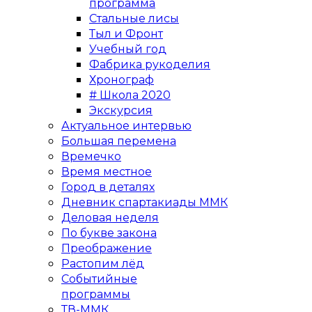
программа
Стальные лисы
Тыл и Фронт
Учебный год
Фабрика рукоделия
Хронограф
# Школа 2020
Экскурсия
Актуальное интервью
Большая перемена
Времечко
Время местное
Город в деталях
Дневник спартакиады ММК
Деловая неделя
По букве закона
Преображение
Растопим лёд
Событийные
программы
ТВ-ММК