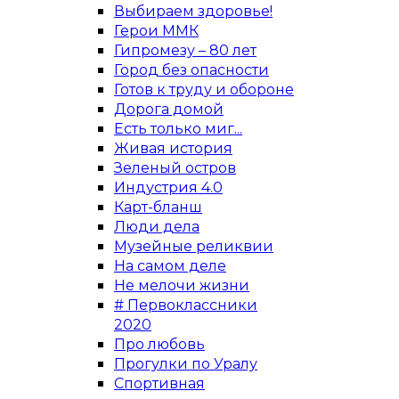
Выбираем здоровье!
Герои ММК
Гипромезу – 80 лет
Город без опасности
Готов к труду и обороне
Дорога домой
Есть только миг...
Живая история
Зеленый остров
Индустрия 4.0
Карт-бланш
Люди дела
Музейные реликвии
На самом деле
Не мелочи жизни
# Первоклассники
2020
Про любовь
Прогулки по Уралу
Спортивная