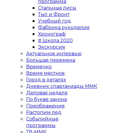
программа
Стальные лисы
Тыл и Фронт
Учебный год
Фабрика рукоделия
Хронограф
# Школа 2020
Экскурсия
Актуальное интервью
Большая перемена
Времечко
Время местное
Город в деталях
Дневник спартакиады ММК
Деловая неделя
По букве закона
Преображение
Растопим лёд
Событийные
программы
ТВ-ММК