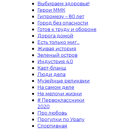
Выбираем здоровье!
Герои ММК
Гипромезу – 80 лет
Город без опасности
Готов к труду и обороне
Дорога домой
Есть только миг...
Живая история
Зеленый остров
Индустрия 4.0
Карт-бланш
Люди дела
Музейные реликвии
На самом деле
Не мелочи жизни
# Первоклассники
2020
Про любовь
Прогулки по Уралу
Спортивная