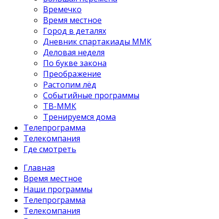
Времечко
Время местное
Город в деталях
Дневник спартакиады ММК
Деловая неделя
По букве закона
Преображение
Растопим лёд
Событийные программы
ТВ-ММК
Тренируемся дома
Телепрограмма
Телекомпания
Где смотреть
Главная
Время местное
Наши программы
Телепрограмма
Телекомпания