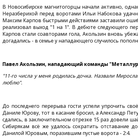
В Новосибирске магнитогорцы начали активно, одна
Неразберихой перед воротами Ильи Набокова удачно 
Максим Карпов быстрыми действиями заставили ошиби
реализовал выход "1 на 1". В дебюте следующего пе
Карпов стали соавторами гола, Акользин вновь убежа
догадались - в семье у нападающего случилось пополн
Павел Акользин, нападающий команды "Металлур
"11-го числа у меня родилась дочка. Назвали Мирослав
люблю".
До последнего перерыва гости успели упрочить сво
Даниле Юрову, тот в касание бросил, а Александр Пет
сдались, в заключительном отрезке 15 раз довели шай
Сибирякам всё же удалось сократить отставание до
Данилой Юровым, поразившим пустые ворота - 2:4.