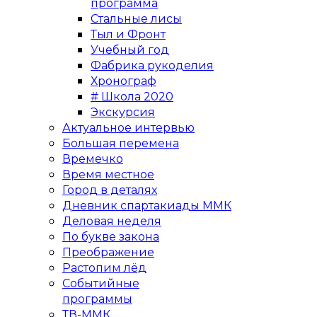
программа
Стальные лисы
Тыл и Фронт
Учебный год
Фабрика рукоделия
Хронограф
# Школа 2020
Экскурсия
Актуальное интервью
Большая перемена
Времечко
Время местное
Город в деталях
Дневник спартакиады ММК
Деловая неделя
По букве закона
Преображение
Растопим лёд
Событийные
программы
ТВ-ММК