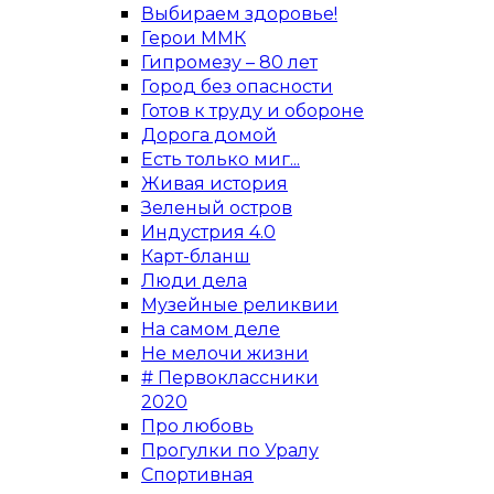
Выбираем здоровье!
Герои ММК
Гипромезу – 80 лет
Город без опасности
Готов к труду и обороне
Дорога домой
Есть только миг...
Живая история
Зеленый остров
Индустрия 4.0
Карт-бланш
Люди дела
Музейные реликвии
На самом деле
Не мелочи жизни
# Первоклассники
2020
Про любовь
Прогулки по Уралу
Спортивная