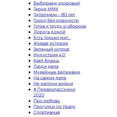
Выбираем здоровье!
Герои ММК
Гипромезу – 80 лет
Город без опасности
Готов к труду и обороне
Дорога домой
Есть только миг...
Живая история
Зеленый остров
Индустрия 4.0
Карт-бланш
Люди дела
Музейные реликвии
На самом деле
Не мелочи жизни
# Первоклассники
2020
Про любовь
Прогулки по Уралу
Спортивная