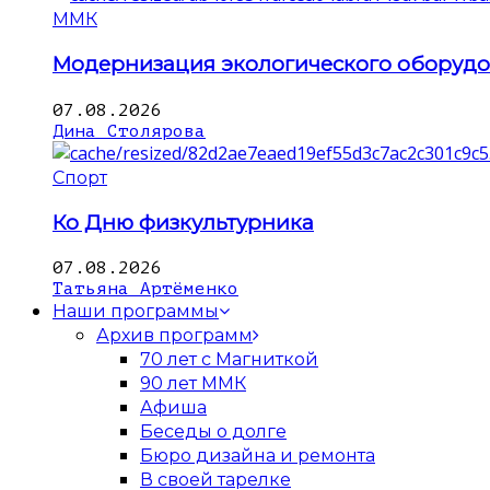
ММК
Модернизация экологического оборуд
07.08.2026
Дина Столярова
Спорт
Ко Дню физкультурника
07.08.2026
Татьяна Артёменко
Наши программы
Архив программ
70 лет с Магниткой
90 лет ММК
Афиша
Беседы о долге
Бюро дизайна и ремонта
В своей тарелке