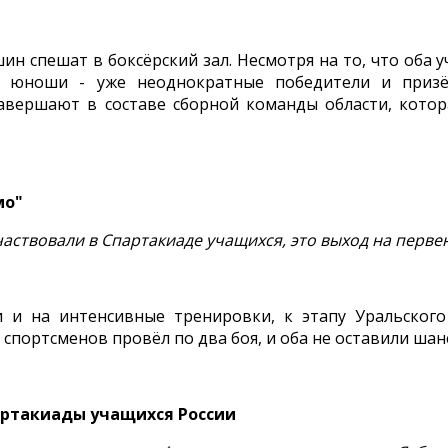
 спешат в боксёрский зал. Несмотря на то, что оба уча
а юноши - уже неоднократные победители и призё
завершают в составе сборной команды области, кото
мо"
участвовали в Спартакиаде учащихся, это выход на перве
 и на интенсивные тренировки, к этапу Уральского
спортсменов провёл по два боя, и оба не оставили шан
артакиады учащихся России