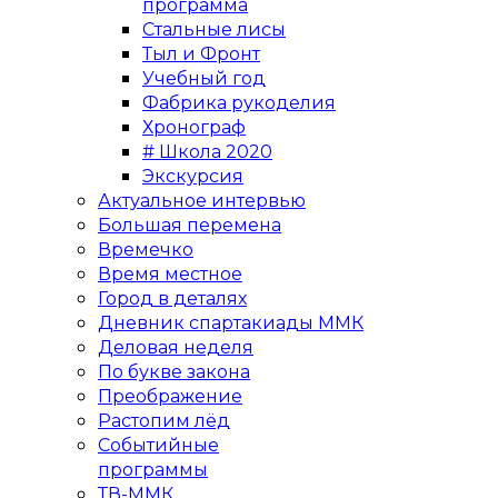
программа
Стальные лисы
Тыл и Фронт
Учебный год
Фабрика рукоделия
Хронограф
# Школа 2020
Экскурсия
Актуальное интервью
Большая перемена
Времечко
Время местное
Город в деталях
Дневник спартакиады ММК
Деловая неделя
По букве закона
Преображение
Растопим лёд
Событийные
программы
ТВ-ММК