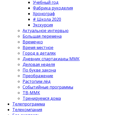
Учебный год
Фабрика рукоделия
Хронограф
# Школа 2020
Экскурсия
Актуальное интервью
Большая перемена
Времечко
Время местное
Город в деталях
Дневник спартакиады ММК
Деловая неделя
По букве закона
Преображение
Растопим лёд
Событийные программы
ТВ-ММК
Тренируемся дома
Телепрограмма
Телекомпания