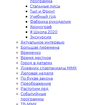
программа
Стальные лисы
Тыл и Фронт
Учебный год
Фабрика рукоделия
Хронограф
# Школа 2020
Экскурсия
Актуальное интервью
Большая перемена
Времечко
Время местное
Город в деталях
Дневник спартакиады ММК
Деловая неделя
По букве закона
Преображение
Растопим лёд
Событийные
программы
ТВ-ММК