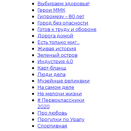
Выбираем здоровье!
Герои ММК
Гипромезу – 80 лет
Город без опасности
Готов к труду и обороне
Дорога домой
Есть только миг...
Живая история
Зеленый остров
Индустрия 4.0
Карт-бланш
Люди дела
Музейные реликвии
На самом деле
Не мелочи жизни
# Первоклассники
2020
Про любовь
Прогулки по Уралу
Спортивная