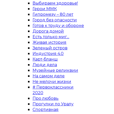
Выбираем здоровье!
Герои ММК
Гипромезу – 80 лет
Город без опасности
Готов к труду и обороне
Дорога домой
Есть только миг...
Живая история
Зеленый остров
Индустрия 4.0
Карт-бланш
Люди дела
Музейные реликвии
На самом деле
Не мелочи жизни
# Первоклассники
2020
Про любовь
Прогулки по Уралу
Спортивная