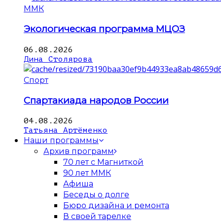
ММК
Экологическая программа МЦОЗ
06.08.2026
Дина Столярова
Спорт
Спартакиада народов России
04.08.2026
Татьяна Артёменко
Наши программы
Архив программ
70 лет с Магниткой
90 лет ММК
Афиша
Беседы о долге
Бюро дизайна и ремонта
В своей тарелке