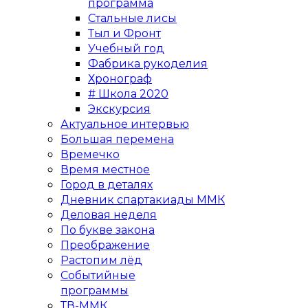
программа
Стальные лисы
Тыл и Фронт
Учебный год
Фабрика рукоделия
Хронограф
# Школа 2020
Экскурсия
Актуальное интервью
Большая перемена
Времечко
Время местное
Город в деталях
Дневник спартакиады ММК
Деловая неделя
По букве закона
Преображение
Растопим лёд
Событийные
программы
ТВ-ММК