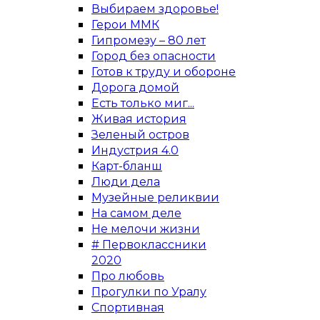
Выбираем здоровье!
Герои ММК
Гипромезу – 80 лет
Город без опасности
Готов к труду и обороне
Дорога домой
Есть только миг...
Живая история
Зеленый остров
Индустрия 4.0
Карт-бланш
Люди дела
Музейные реликвии
На самом деле
Не мелочи жизни
# Первоклассники
2020
Про любовь
Прогулки по Уралу
Спортивная