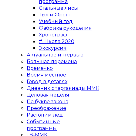
программа
Стальные лисы
Тыл и Фронт
Учебный год
Фабрика рукоделия
Хронограф
# Школа 2020
Экскурсия
Актуальное интервью
Большая перемена
Времечко
Время местное
Город в деталях
Дневник спартакиады ММК
Деловая неделя
По букве закона
Преображение
Растопим лёд
Событийные
программы
ТВ-ММК