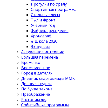
Прогулки по Уралу
Спортивная программа
Стальные лисы
Тыл и Фронт
Учебный год
Фабрика рукоделия
Хронограф
# Школа 2020
Экскурсия
Актуальное интервью
Большая перемена
Времечко
Время местное
Город в деталях
Дневник спартакиады ММК
Деловая неделя
По букве закона
Преображение
Растопим лёд
Событийные программы