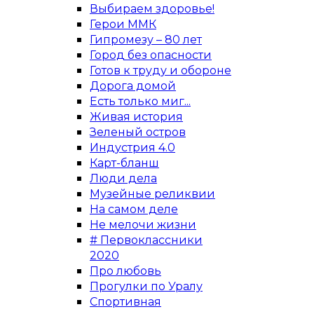
Выбираем здоровье!
Герои ММК
Гипромезу – 80 лет
Город без опасности
Готов к труду и обороне
Дорога домой
Есть только миг...
Живая история
Зеленый остров
Индустрия 4.0
Карт-бланш
Люди дела
Музейные реликвии
На самом деле
Не мелочи жизни
# Первоклассники
2020
Про любовь
Прогулки по Уралу
Спортивная