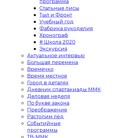
программа
Стальные лисы
Тыл и Фронт
Учебный год
Фабрика рукоделия
Хронограф
# Школа 2020
Экскурсия
Актуальное интервью
Большая перемена
Времечко
Время местное
Город в деталях
Дневник спартакиады ММК
Деловая неделя
По букве закона
Преображение
Растопим лёд
Событийные
программы
ТВ-ММК