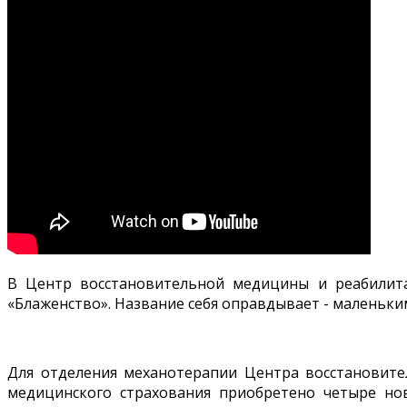
В Центр восстановительной медицины и реабилита
«Блаженство». Название себя оправдывает - маленьк
Для отделения механотерапии Центра восстановите
медицинского страхования приобретено четыре нов