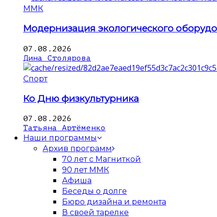
ММК
Модернизация экологического оборуд
07.08.2026
Дина Столярова
Спорт
Ко Дню физкультурника
07.08.2026
Татьяна Артёменко
Наши программы
Архив программ
70 лет с Магниткой
90 лет ММК
Афиша
Беседы о долге
Бюро дизайна и ремонта
В своей тарелке