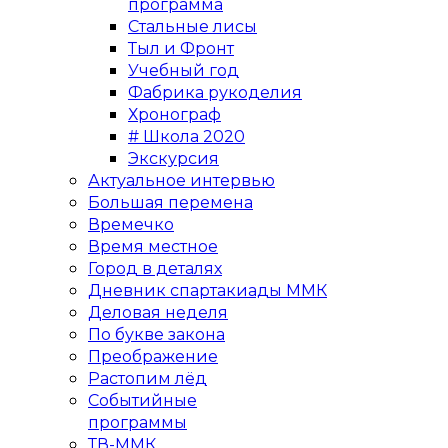
программа
Стальные лисы
Тыл и Фронт
Учебный год
Фабрика рукоделия
Хронограф
# Школа 2020
Экскурсия
Актуальное интервью
Большая перемена
Времечко
Время местное
Город в деталях
Дневник спартакиады ММК
Деловая неделя
По букве закона
Преображение
Растопим лёд
Событийные
программы
ТВ-ММК