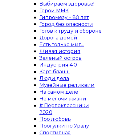
Выбираем здоровье!
Герои ММК
Гипромезу – 80 лет
Город без опасности
Готов к труду и обороне
Дорога домой
Есть только миг...
Живая история
Зеленый остров
Индустрия 4.0
Карт-бланш
Люди дела
Музейные реликвии
На самом деле
Не мелочи жизни
# Первоклассники
2020
Про любовь
Прогулки по Уралу
Спортивная