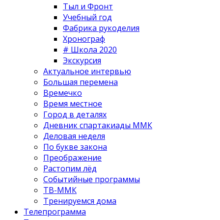
Тыл и Фронт
Учебный год
Фабрика рукоделия
Хронограф
# Школа 2020
Экскурсия
Актуальное интервью
Большая перемена
Времечко
Время местное
Город в деталях
Дневник спартакиады ММК
Деловая неделя
По букве закона
Преображение
Растопим лёд
Событийные программы
ТВ-ММК
Тренируемся дома
Телепрограмма