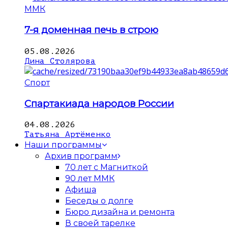
ММК
7-я доменная печь в строю
05.08.2026
Дина Столярова
Спорт
Спартакиада народов России
04.08.2026
Татьяна Артёменко
Наши программы
Архив программ
70 лет с Магниткой
90 лет ММК
Афиша
Беседы о долге
Бюро дизайна и ремонта
В своей тарелке