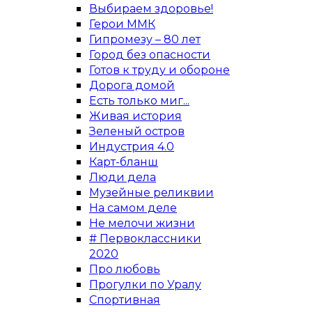
Выбираем здоровье!
Герои ММК
Гипромезу – 80 лет
Город без опасности
Готов к труду и обороне
Дорога домой
Есть только миг...
Живая история
Зеленый остров
Индустрия 4.0
Карт-бланш
Люди дела
Музейные реликвии
На самом деле
Не мелочи жизни
# Первоклассники
2020
Про любовь
Прогулки по Уралу
Спортивная