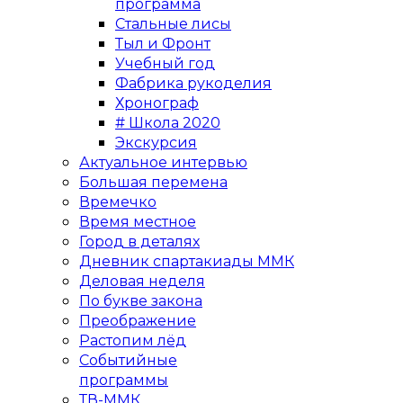
программа
Стальные лисы
Тыл и Фронт
Учебный год
Фабрика рукоделия
Хронограф
# Школа 2020
Экскурсия
Актуальное интервью
Большая перемена
Времечко
Время местное
Город в деталях
Дневник спартакиады ММК
Деловая неделя
По букве закона
Преображение
Растопим лёд
Событийные
программы
ТВ-ММК