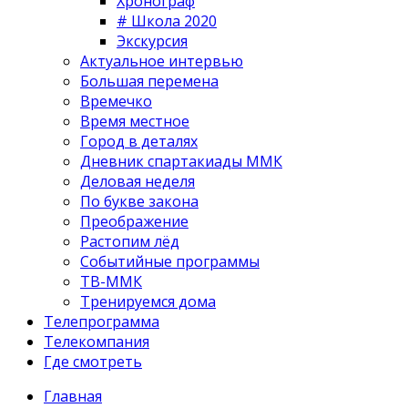
Хронограф
# Школа 2020
Экскурсия
Актуальное интервью
Большая перемена
Времечко
Время местное
Город в деталях
Дневник спартакиады ММК
Деловая неделя
По букве закона
Преображение
Растопим лёд
Событийные программы
ТВ-ММК
Тренируемся дома
Телепрограмма
Телекомпания
Где смотреть
Главная