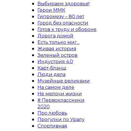
Выбираем здоровье!
Герои ММК
Гипромезу – 80 лет
Город без опасности
Готов к труду и обороне
Дорога домой
Есть только миг...
Живая история
Зеленый остров
Индустрия 4.0
Карт-бланш
Люди дела
Музейные реликвии
На самом деле
Не мелочи жизни
# Первоклассники
2020
Про любовь
Прогулки по Уралу
Спортивная