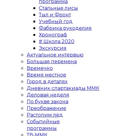
программа
Стальные лисы
Тыл и Фронт
Учебный год
Фабрика рукоделия
Хронограф
# Школа 2020
Экскурсия
Актуальное интервью
Большая перемена
Времечко
Время местное
Город в деталях
Дневник спартакиады ММК
Деловая неделя
По букве закона
Преображение
Растопим лёд
Событийные
программы
ТВ-ММК