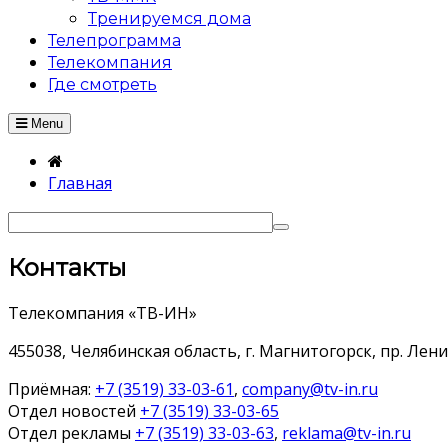
Тренируемся дома
Телепрограмма
Телекомпания
Где смотреть
Menu
Главная
Контакты
Телекомпания «ТВ-ИН»
455038, Челябинская область, г. Магнитогорск, пр. Ленин
Приёмная:
+7 (3519) 33-03-61
,
company@tv-in.ru
Отдел новостей
+7 (3519) 33-03-65
Отдел рекламы
+7 (3519) 33-03-63
,
reklama@tv-in.ru