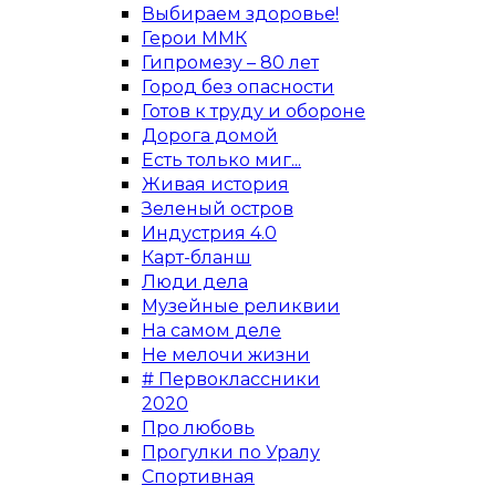
Выбираем здоровье!
Герои ММК
Гипромезу – 80 лет
Город без опасности
Готов к труду и обороне
Дорога домой
Есть только миг...
Живая история
Зеленый остров
Индустрия 4.0
Карт-бланш
Люди дела
Музейные реликвии
На самом деле
Не мелочи жизни
# Первоклассники
2020
Про любовь
Прогулки по Уралу
Спортивная