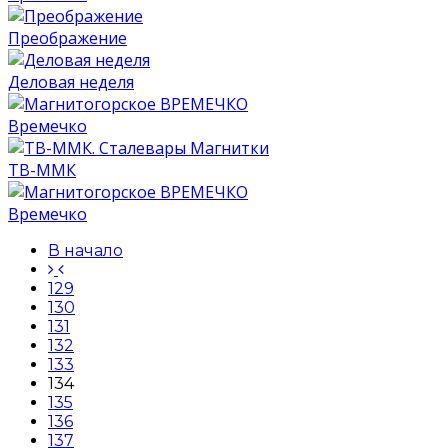
Преображение
Деловая неделя
Времечко
ТВ-ММК
Времечко
В начало
129
130
131
132
133
134
135
136
137