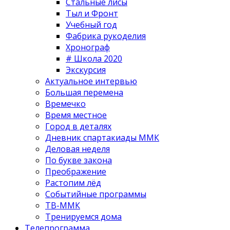
Стальные лисы
Тыл и Фронт
Учебный год
Фабрика рукоделия
Хронограф
# Школа 2020
Экскурсия
Актуальное интервью
Большая перемена
Времечко
Время местное
Город в деталях
Дневник спартакиады ММК
Деловая неделя
По букве закона
Преображение
Растопим лёд
Событийные программы
ТВ-ММК
Тренируемся дома
Телепрограмма