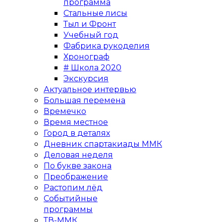
программа
Стальные лисы
Тыл и Фронт
Учебный год
Фабрика рукоделия
Хронограф
# Школа 2020
Экскурсия
Актуальное интервью
Большая перемена
Времечко
Время местное
Город в деталях
Дневник спартакиады ММК
Деловая неделя
По букве закона
Преображение
Растопим лёд
Событийные
программы
ТВ-ММК