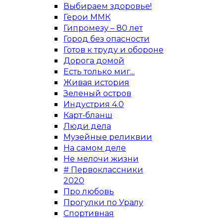
Выбираем здоровье!
Герои ММК
Гипромезу – 80 лет
Город без опасности
Готов к труду и обороне
Дорога домой
Есть только миг...
Живая история
Зеленый остров
Индустрия 4.0
Карт-бланш
Люди дела
Музейные реликвии
На самом деле
Не мелочи жизни
# Первоклассники
2020
Про любовь
Прогулки по Уралу
Спортивная