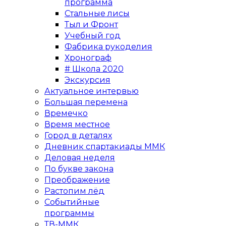
программа
Стальные лисы
Тыл и Фронт
Учебный год
Фабрика рукоделия
Хронограф
# Школа 2020
Экскурсия
Актуальное интервью
Большая перемена
Времечко
Время местное
Город в деталях
Дневник спартакиады ММК
Деловая неделя
По букве закона
Преображение
Растопим лёд
Событийные
программы
ТВ-ММК