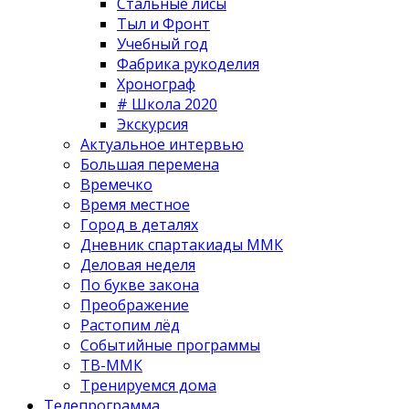
Стальные лисы
Тыл и Фронт
Учебный год
Фабрика рукоделия
Хронограф
# Школа 2020
Экскурсия
Актуальное интервью
Большая перемена
Времечко
Время местное
Город в деталях
Дневник спартакиады ММК
Деловая неделя
По букве закона
Преображение
Растопим лёд
Событийные программы
ТВ-ММК
Тренируемся дома
Телепрограмма