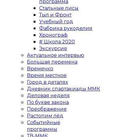
программа
Стальные лисы
Тыл и Фронт
Учебный год
Фабрика рукоделия
Хронограф
# Школа 2020
Экскурсия
Актуальное интервью
Большая перемена
Времечко
Время местное
Город в деталях
Дневник спартакиады ММК
Деловая неделя
По букве закона
Преображение
Растопим лёд
Событийные
программы
ТВ-ММК