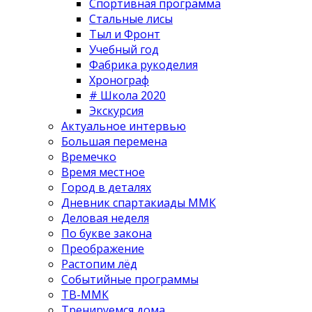
Спортивная программа
Стальные лисы
Тыл и Фронт
Учебный год
Фабрика рукоделия
Хронограф
# Школа 2020
Экскурсия
Актуальное интервью
Большая перемена
Времечко
Время местное
Город в деталях
Дневник спартакиады ММК
Деловая неделя
По букве закона
Преображение
Растопим лёд
Событийные программы
ТВ-ММК
Тренируемся дома