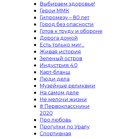
Выбираем здоровье!
Герои ММК
Гипромезу – 80 лет
Город без опасности
Готов к труду и обороне
Дорога домой
Есть только миг...
Живая история
Зеленый остров
Индустрия 4.0
Карт-бланш
Люди дела
Музейные реликвии
На самом деле
Не мелочи жизни
# Первоклассники
2020
Про любовь
Прогулки по Уралу
Спортивная