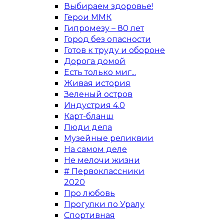
Выбираем здоровье!
Герои ММК
Гипромезу – 80 лет
Город без опасности
Готов к труду и обороне
Дорога домой
Есть только миг...
Живая история
Зеленый остров
Индустрия 4.0
Карт-бланш
Люди дела
Музейные реликвии
На самом деле
Не мелочи жизни
# Первоклассники
2020
Про любовь
Прогулки по Уралу
Спортивная