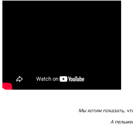
Мы хотим показать, чт
А пельмен