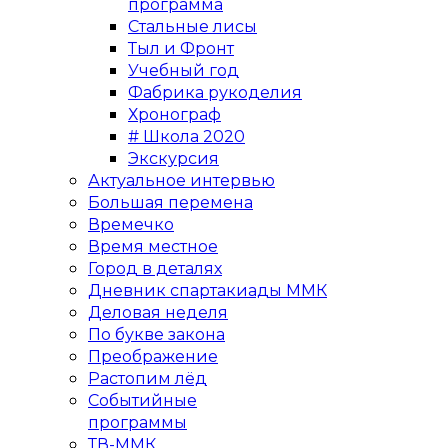
программа
Стальные лисы
Тыл и Фронт
Учебный год
Фабрика рукоделия
Хронограф
# Школа 2020
Экскурсия
Актуальное интервью
Большая перемена
Времечко
Время местное
Город в деталях
Дневник спартакиады ММК
Деловая неделя
По букве закона
Преображение
Растопим лёд
Событийные
программы
ТВ-ММК