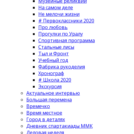
Музейные реликвии
На самом деле
Не мелочи жизни
# Первоклассники 2020
Про любовь
Прогулки по Уралу
Спортивная программа
Стальные лисы
Тыл и Фронт
Учебный год
Фабрика рукоделия
Хронограф
# Школа 2020
Экскурсия
Актуальное интервью
Большая перемена
Времечко
Время местное
Город в деталях
Дневник спартакиады ММК
Деловая неделя