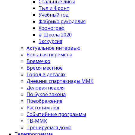
Стальные лисы
Тыл и Фронт
Учебный год
Фабрика рукоделия
Хронограф
# Школа 2020
Экскурсия
Актуальное интервью
Большая перемена
Времечко
Время местное
Город в деталях
Дневник спартакиады ММК
Деловая неделя
По букве закона
Преображение
Растопим лёд
Событийные программы
ТВ-ММК
Тренируемся дома
Телепрограмма