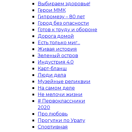
Выбираем здоровье!
Герои ММК
Гипромезу – 80 лет
Город без опасности
Готов к труду и обороне
Дорога домой
Есть только миг...
Живая история
Зеленый остров
Индустрия 4.0
Карт-бланш
Люди дела
Музейные реликвии
На самом деле
Не мелочи жизни
# Первоклассники
2020
Про любовь
Прогулки по Уралу
Спортивная