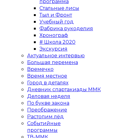
программа
Стальные лисы
Тыл и Фронт
Учебный год
Фабрика рукоделия
Хронограф
# Школа 2020
Экскурсия
Актуальное интервью
Большая перемена
Времечко
Время местное
Город в деталях
Дневник спартакиады ММК
Деловая неделя
По букве закона
Преображение
Растопим лёд
Событийные
программы
ТВ-ММК