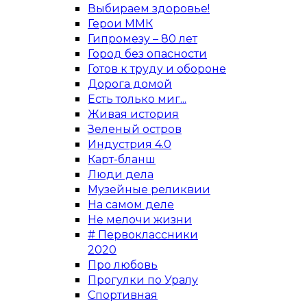
Выбираем здоровье!
Герои ММК
Гипромезу – 80 лет
Город без опасности
Готов к труду и обороне
Дорога домой
Есть только миг...
Живая история
Зеленый остров
Индустрия 4.0
Карт-бланш
Люди дела
Музейные реликвии
На самом деле
Не мелочи жизни
# Первоклассники
2020
Про любовь
Прогулки по Уралу
Спортивная