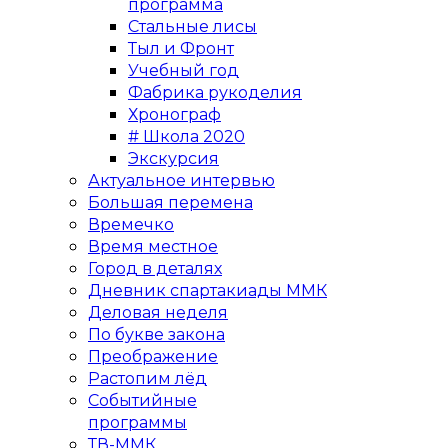
программа
Стальные лисы
Тыл и Фронт
Учебный год
Фабрика рукоделия
Хронограф
# Школа 2020
Экскурсия
Актуальное интервью
Большая перемена
Времечко
Время местное
Город в деталях
Дневник спартакиады ММК
Деловая неделя
По букве закона
Преображение
Растопим лёд
Событийные
программы
ТВ-ММК