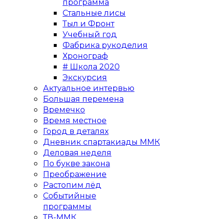
программа
Стальные лисы
Тыл и Фронт
Учебный год
Фабрика рукоделия
Хронограф
# Школа 2020
Экскурсия
Актуальное интервью
Большая перемена
Времечко
Время местное
Город в деталях
Дневник спартакиады ММК
Деловая неделя
По букве закона
Преображение
Растопим лёд
Событийные
программы
ТВ-ММК