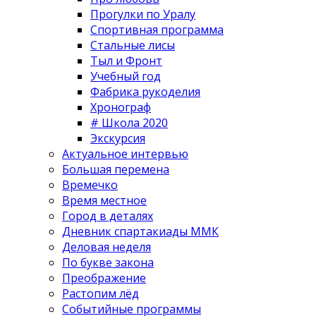
Прогулки по Уралу
Спортивная программа
Стальные лисы
Тыл и Фронт
Учебный год
Фабрика рукоделия
Хронограф
# Школа 2020
Экскурсия
Актуальное интервью
Большая перемена
Времечко
Время местное
Город в деталях
Дневник спартакиады ММК
Деловая неделя
По букве закона
Преображение
Растопим лёд
Событийные программы