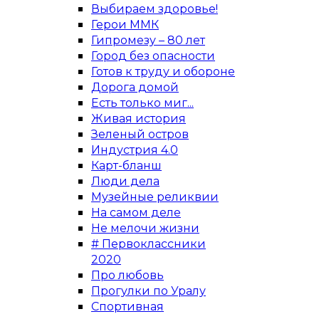
Выбираем здоровье!
Герои ММК
Гипромезу – 80 лет
Город без опасности
Готов к труду и обороне
Дорога домой
Есть только миг...
Живая история
Зеленый остров
Индустрия 4.0
Карт-бланш
Люди дела
Музейные реликвии
На самом деле
Не мелочи жизни
# Первоклассники
2020
Про любовь
Прогулки по Уралу
Спортивная