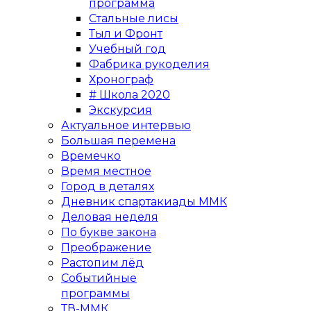
программа
Стальные лисы
Тыл и Фронт
Учебный год
Фабрика рукоделия
Хронограф
# Школа 2020
Экскурсия
Актуальное интервью
Большая перемена
Времечко
Время местное
Город в деталях
Дневник спартакиады ММК
Деловая неделя
По букве закона
Преображение
Растопим лёд
Событийные
программы
ТВ-ММК