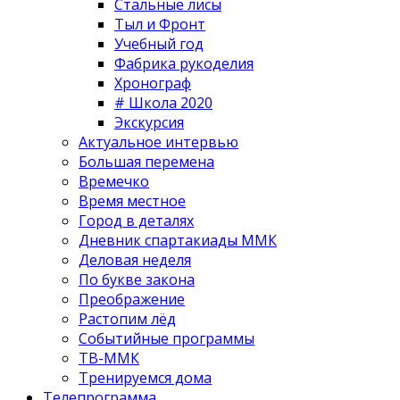
Стальные лисы
Тыл и Фронт
Учебный год
Фабрика рукоделия
Хронограф
# Школа 2020
Экскурсия
Актуальное интервью
Большая перемена
Времечко
Время местное
Город в деталях
Дневник спартакиады ММК
Деловая неделя
По букве закона
Преображение
Растопим лёд
Событийные программы
ТВ-ММК
Тренируемся дома
Телепрограмма