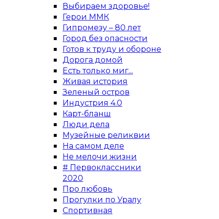
Выбираем здоровье!
Герои ММК
Гипромезу – 80 лет
Город без опасности
Готов к труду и обороне
Дорога домой
Есть только миг...
Живая история
Зеленый остров
Индустрия 4.0
Карт-бланш
Люди дела
Музейные реликвии
На самом деле
Не мелочи жизни
# Первоклассники
2020
Про любовь
Прогулки по Уралу
Спортивная