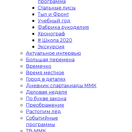
программа
Стальные лисы
Тыл и Фронт
Учебный год
Фабрика рукоделия
Хронограф
# Школа 2020
Экскурсия
Актуальное интервью
Большая перемена
Времечко
Время местное
Город в деталях
Дневник спартакиады ММК
Деловая неделя
По букве закона
Преображение
Растопим лёд
Событийные
программы
ТВ-ММК