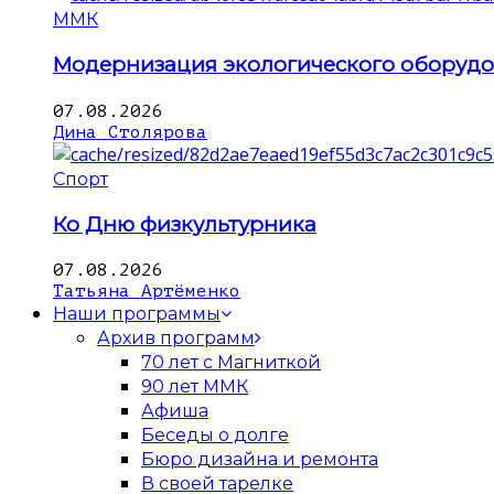
ММК
Модернизация экологического оборуд
07.08.2026
Дина Столярова
Спорт
Ко Дню физкультурника
07.08.2026
Татьяна Артёменко
Наши программы
Архив программ
70 лет с Магниткой
90 лет ММК
Афиша
Беседы о долге
Бюро дизайна и ремонта
В своей тарелке