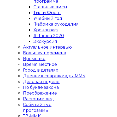
программа
Стальные лисы
Тыл и Фронт
Учебный год
Фабрика рукоделия
Хронограф
# Школа 2020
Экскурсия
Актуальное интервью
Большая перемена
Времечко
Время местное
Город в деталях
Дневник спартакиады ММК
Деловая неделя
По букве закона
Преображение
Растопим лёд
Событийные
программы
ТВ-ММК