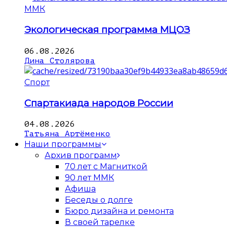
ММК
Экологическая программа МЦОЗ
06.08.2026
Дина Столярова
Спорт
Спартакиада народов России
04.08.2026
Татьяна Артёменко
Наши программы
Архив программ
70 лет с Магниткой
90 лет ММК
Афиша
Беседы о долге
Бюро дизайна и ремонта
В своей тарелке