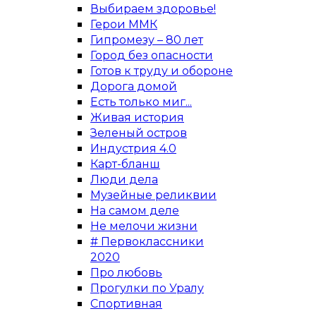
Выбираем здоровье!
Герои ММК
Гипромезу – 80 лет
Город без опасности
Готов к труду и обороне
Дорога домой
Есть только миг...
Живая история
Зеленый остров
Индустрия 4.0
Карт-бланш
Люди дела
Музейные реликвии
На самом деле
Не мелочи жизни
# Первоклассники
2020
Про любовь
Прогулки по Уралу
Спортивная