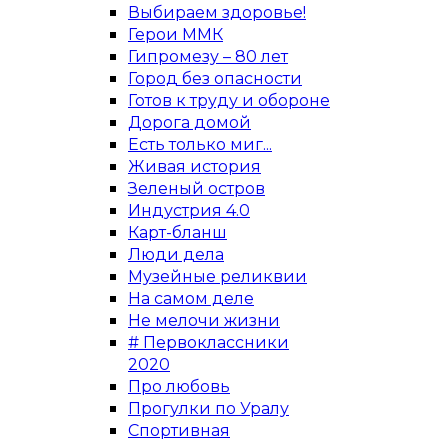
Выбираем здоровье!
Герои ММК
Гипромезу – 80 лет
Город без опасности
Готов к труду и обороне
Дорога домой
Есть только миг...
Живая история
Зеленый остров
Индустрия 4.0
Карт-бланш
Люди дела
Музейные реликвии
На самом деле
Не мелочи жизни
# Первоклассники
2020
Про любовь
Прогулки по Уралу
Спортивная