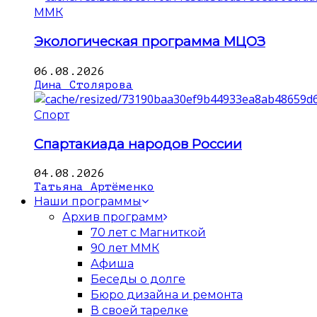
ММК
Экологическая программа МЦОЗ
06.08.2026
Дина Столярова
Спорт
Спартакиада народов России
04.08.2026
Татьяна Артёменко
Наши программы
Архив программ
70 лет с Магниткой
90 лет ММК
Афиша
Беседы о долге
Бюро дизайна и ремонта
В своей тарелке