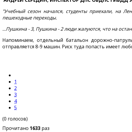
АНДРЕЙ СЕРЕДИН, ИНСПЕКТОР ДПС ОБДПС ГИБДД 
"Учебный сезон начался, студенты приехали, на Ле
пешеходные переходы.
...Пушкина - 3, Пушкина - 2 люди жалуются, что на оста
Напоминаем, отдельный батальон дорожно-патрул
отправляется 8-9 машин. Риск туда попасть имеет лю
1
2
3
4
5
(0 голосов)
Прочитано
1633
раз