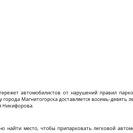
тережет автомобилистов от нарушений правил парко
 города Магнитогорска доставляется восемь-девять л
я Никифорова.
но найти место, чтобы припарковать легковой автомо