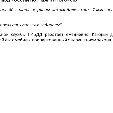
УМВД РОССИИ ПО Г.МАГНИТОГОРСКУ
нина-40 сплошь и рядом автомобили стоят. Также пеш
новках паркуют - там забираем".
ьной службы ГИБДД работает ежедневно. Каждый д
бой автомобиль, припаркованный с нарушением закона.