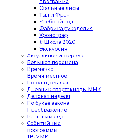
программа
Стальные лисы
Тыл и Фронт
Учебный год
Фабрика рукоделия
Хронограф
# Школа 2020
Экскурсия
Актуальное интервью
Большая перемена
Времечко
Время местное
Город в деталях
Дневник спартакиады ММК
Деловая неделя
По букве закона
Преображение
Растопим лёд
Событийные
программы
ТВ-ММК