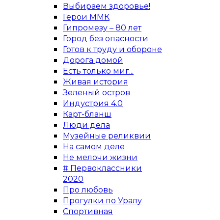
Выбираем здоровье!
Герои ММК
Гипромезу – 80 лет
Город без опасности
Готов к труду и обороне
Дорога домой
Есть только миг...
Живая история
Зеленый остров
Индустрия 4.0
Карт-бланш
Люди дела
Музейные реликвии
На самом деле
Не мелочи жизни
# Первоклассники
2020
Про любовь
Прогулки по Уралу
Спортивная