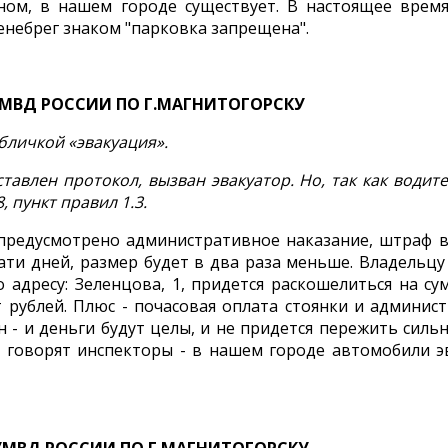
ом, в нашем городе существует. В настоящее время
енебрег знаком "парковка запрещена".
УМВД РОССИИ ПО Г.МАГНИТОГОРСКУ
бличкой «эвакуация».
влен протокол, вызван эвакуатор. Но, так как водител
 пункт правил 1.3.
едусмотрено административное наказание, штраф в 
ати дней, размер будет в два раза меньше. Владельцу
адресу: Зеленцова, 1, придется раскошелиться на су
от рублей. Плюс - почасовая оплата стоянки и админи
- и деньги будут целы, и не придется пережить сильн
о - говорят инспекторы - в нашем городе автомобили