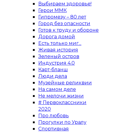
Выбираем здоровье!
Герои ММК
Гипромезу – 80 лет
Город без опасности
Готов к труду и обороне
Дорога домой
Есть только миг...
Живая история
Зеленый остров
Индустрия 4.0
Карт-бланш
Люди дела
Музейные реликвии
На самом деле
Не мелочи жизни
# Первоклассники
2020
Про любовь
Прогулки по Уралу
Спортивная