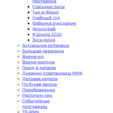
программа
Стальные лисы
Тыл и Фронт
Учебный год
Фабрика рукоделия
Хронограф
# Школа 2020
Экскурсия
Актуальное интервью
Большая перемена
Времечко
Время местное
Город в деталях
Дневник спартакиады ММК
Деловая неделя
По букве закона
Преображение
Растопим лёд
Событийные
программы
ТВ-ММК