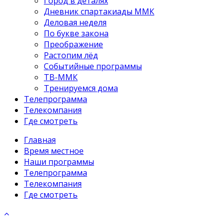
Город в деталях
Дневник спартакиады ММК
Деловая неделя
По букве закона
Преображение
Растопим лёд
Событийные программы
ТВ-ММК
Тренируемся дома
Телепрограмма
Телекомпания
Где смотреть
Главная
Время местное
Наши программы
Телепрограмма
Телекомпания
Где смотреть