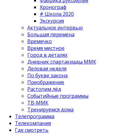
Фабрика рукоделия
Хронограф
# Школа 2020
Экскурсия
Актуальное интервью
Большая перемена
Времечко
Время местное
Город в деталях
Дневник спартакиады ММК
Деловая неделя
По букве закона
Преображение
Растопим лёд
Событийные программы
ТВ-ММК
Тренируемся дома
Телепрограмма
Телекомпания
Где смотреть