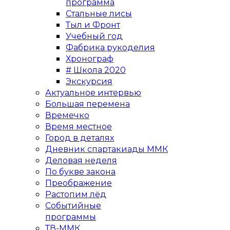
программа
Стальные лисы
Тыл и Фронт
Учебный год
Фабрика рукоделия
Хронограф
# Школа 2020
Экскурсия
Актуальное интервью
Большая перемена
Времечко
Время местное
Город в деталях
Дневник спартакиады ММК
Деловая неделя
По букве закона
Преображение
Растопим лёд
Событийные
программы
ТВ-ММК