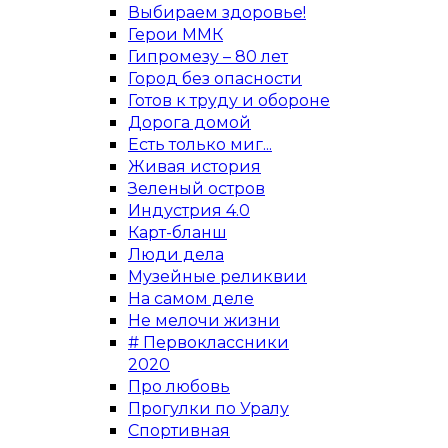
Выбираем здоровье!
Герои ММК
Гипромезу – 80 лет
Город без опасности
Готов к труду и обороне
Дорога домой
Есть только миг...
Живая история
Зеленый остров
Индустрия 4.0
Карт-бланш
Люди дела
Музейные реликвии
На самом деле
Не мелочи жизни
# Первоклассники
2020
Про любовь
Прогулки по Уралу
Спортивная