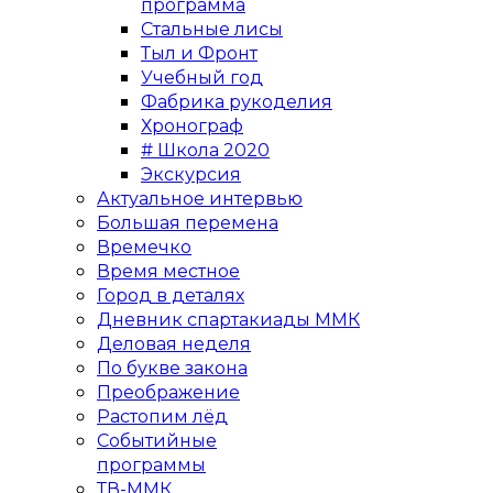
программа
Стальные лисы
Тыл и Фронт
Учебный год
Фабрика рукоделия
Хронограф
# Школа 2020
Экскурсия
Актуальное интервью
Большая перемена
Времечко
Время местное
Город в деталях
Дневник спартакиады ММК
Деловая неделя
По букве закона
Преображение
Растопим лёд
Событийные
программы
ТВ-ММК