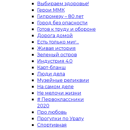
Выбираем здоровье!
Герои ММК
Гипромезу – 80 лет
Город без опасности
Готов к труду и обороне
Дорога домой
Есть только миг...
Живая история
Зеленый остров
Индустрия 4.0
Карт-бланш
Люди дела
Музейные реликвии
На самом деле
Не мелочи жизни
# Первоклассники
2020
Про любовь
Прогулки по Уралу
Спортивная