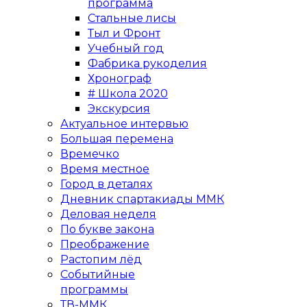
программа
Стальные лисы
Тыл и Фронт
Учебный год
Фабрика рукоделия
Хронограф
# Школа 2020
Экскурсия
Актуальное интервью
Большая перемена
Времечко
Время местное
Город в деталях
Дневник спартакиады ММК
Деловая неделя
По букве закона
Преображение
Растопим лёд
Событийные
программы
ТВ-ММК