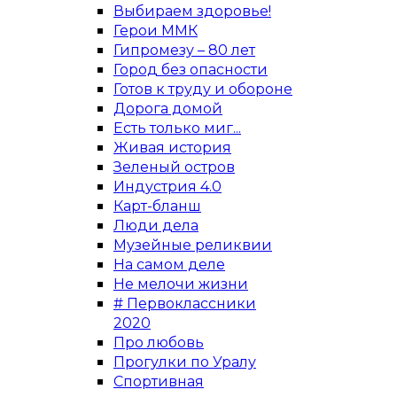
Выбираем здоровье!
Герои ММК
Гипромезу – 80 лет
Город без опасности
Готов к труду и обороне
Дорога домой
Есть только миг...
Живая история
Зеленый остров
Индустрия 4.0
Карт-бланш
Люди дела
Музейные реликвии
На самом деле
Не мелочи жизни
# Первоклассники
2020
Про любовь
Прогулки по Уралу
Спортивная