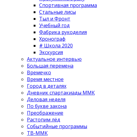
Спортивная программа
Стальные лисы
Тыл и Фронт
Учебный год
Фабрика рукоделия
Хронограф
# Школа 2020
Экскурсия
Актуальное интервью
Большая перемена
Времечко
Время местное
Город в деталях
Дневник спартакиады ММК
Деловая неделя
По букве закона
Преображение
Растопим лёд
Событийные программы
ТВ-ММК