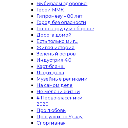
Выбираем здоровье!
Герои ММК
Гипромезу – 80 лет
Город без опасности
Готов к труду и обороне
Дорога домой
Есть только миг...
Живая история
Зеленый остров
Индустрия 4.0
Карт-бланш
Люди дела
Музейные реликвии
На самом деле
Не мелочи жизни
# Первоклассники
2020
Про любовь
Прогулки по Уралу
Спортивная