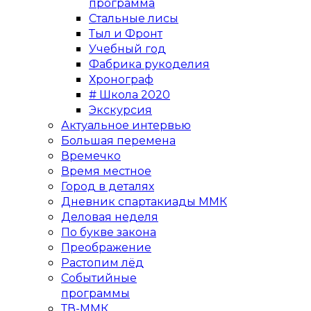
программа
Стальные лисы
Тыл и Фронт
Учебный год
Фабрика рукоделия
Хронограф
# Школа 2020
Экскурсия
Актуальное интервью
Большая перемена
Времечко
Время местное
Город в деталях
Дневник спартакиады ММК
Деловая неделя
По букве закона
Преображение
Растопим лёд
Событийные
программы
ТВ-ММК