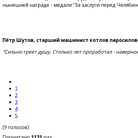
нынешней награде - медали "За заслуги перед Челябин
Пётр Шутов, старший машинист котлов паросилов
"Сильно греет душу. Столько лет проработал - наверное
1
2
3
4
5
(9 голосов)
Прочитано
1131
раз