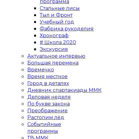
программа
Стальные лисы
Тыл и Фронт
Учебный год
Фабрика рукоделия
Хронограф
# Школа 2020
Экскурсия
Актуальное интервью
Большая перемена
Времечко
Время местное
Город в деталях
Дневник спартакиады ММК
Деловая неделя
По букве закона
Преображение
Растопим лёд
Событийные
программы
ТВ-ММК