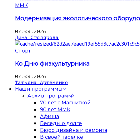
ММК
Модернизация экологического оборуд
07.08.2026
Дина Столярова
Спорт
Ко Дню физкультурника
07.08.2026
Татьяна Артёменко
Наши программы
Архив программ
70 лет с Магниткой
90 лет ММК
Афиша
Беседы о долге
Бюро дизайна и ремонта
В своей тарелке