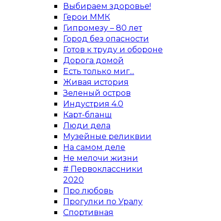
Выбираем здоровье!
Герои ММК
Гипромезу – 80 лет
Город без опасности
Готов к труду и обороне
Дорога домой
Есть только миг...
Живая история
Зеленый остров
Индустрия 4.0
Карт-бланш
Люди дела
Музейные реликвии
На самом деле
Не мелочи жизни
# Первоклассники
2020
Про любовь
Прогулки по Уралу
Спортивная