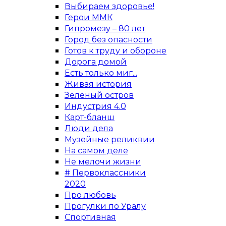
Выбираем здоровье!
Герои ММК
Гипромезу – 80 лет
Город без опасности
Готов к труду и обороне
Дорога домой
Есть только миг...
Живая история
Зеленый остров
Индустрия 4.0
Карт-бланш
Люди дела
Музейные реликвии
На самом деле
Не мелочи жизни
# Первоклассники
2020
Про любовь
Прогулки по Уралу
Спортивная