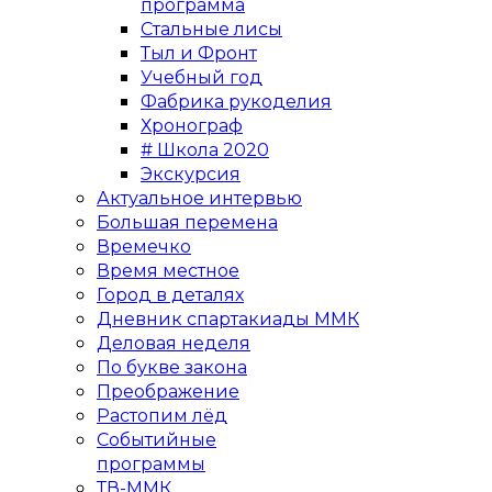
программа
Стальные лисы
Тыл и Фронт
Учебный год
Фабрика рукоделия
Хронограф
# Школа 2020
Экскурсия
Актуальное интервью
Большая перемена
Времечко
Время местное
Город в деталях
Дневник спартакиады ММК
Деловая неделя
По букве закона
Преображение
Растопим лёд
Событийные
программы
ТВ-ММК