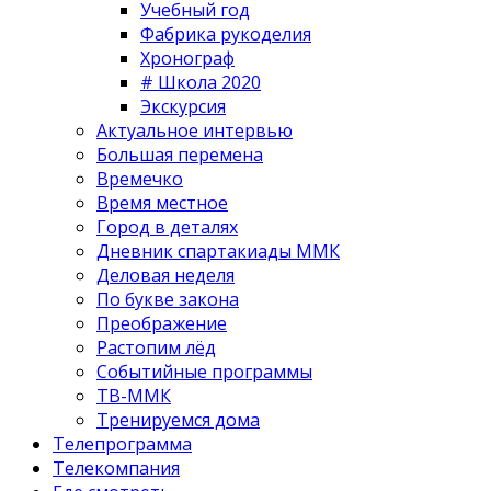
Учебный год
Фабрика рукоделия
Хронограф
# Школа 2020
Экскурсия
Актуальное интервью
Большая перемена
Времечко
Время местное
Город в деталях
Дневник спартакиады ММК
Деловая неделя
По букве закона
Преображение
Растопим лёд
Событийные программы
ТВ-ММК
Тренируемся дома
Телепрограмма
Телекомпания